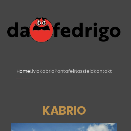
Home
Livio
Kabrio
Pontafel
Nassfeld
Kontakt
KABRIO