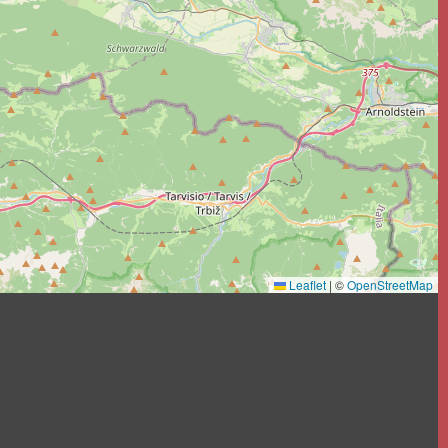
Leaflet
|
©
OpenStreetMap