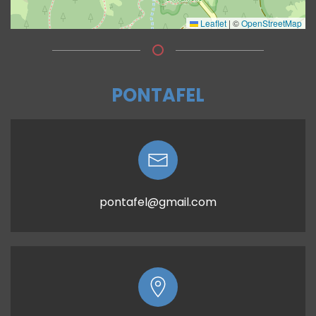
Leaflet
|
©
OpenStreetMap
PONTAFEL
pontafel@gmail.com