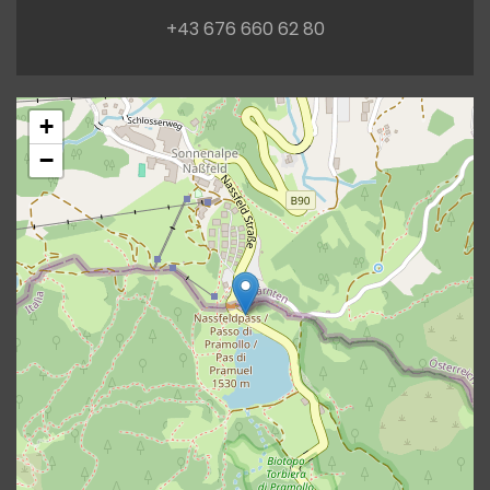
+43 676 660 62 80
+
−